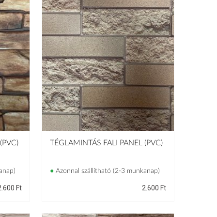
(PVC)
TÉGLAMINTÁS FALI PANEL (PVC)
anap)
●
Azonnal szállítható (2-3 munkanap)
2.600
Ft
2.600
Ft