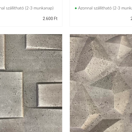
al szállítható (2-3 munkanap)
●
Azonnal szállítható (2-3 munk
2.600
Ft