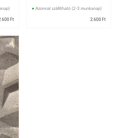
anap)
●
Azonnal szállítható (2-3 munkanap)
2.600
Ft
2.600
Ft