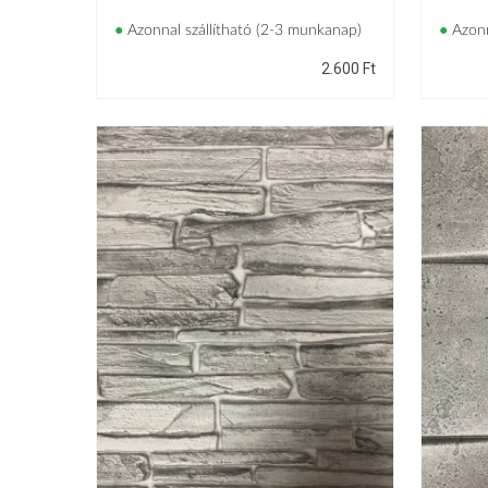
●
Azonnal szállítható (2-3 munkanap)
●
Azonn
2.600
Ft