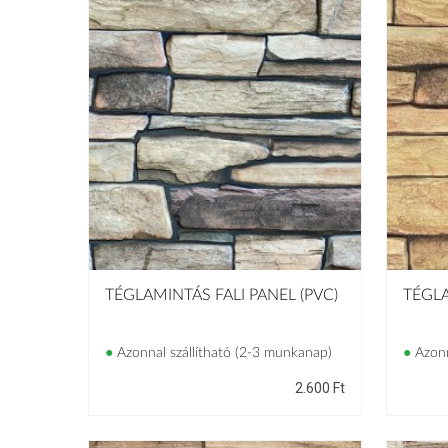
RAGASZTÓK
DÍSZÍTŐ
ELEMEK
FALI PANELEK
REGISZTRÁCIÓ
BELÉPÉS
TÉGLAMINTÁS FALI PANEL (PVC)
TÉGLA
●
Azonnal szállítható (2-3 munkanap)
●
Azonn
2.600
Ft