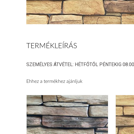
TERMÉKLEÍRÁS
SZEMÉLYES ÁTVÉTEL: HÉTFŐTŐL PÉNTEKIG 08.00-
TAPÉTA
Ehhez a termékhez ajánljuk
VILÁGMÁRKÁS
TAPÉTÁK
POSZTER
KELLÉKEK
ÖNTAPADÓ
TAPÉTA