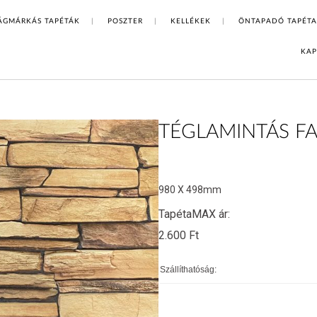
ÁGMÁRKÁS TAPÉTÁK
POSZTER
KELLÉKEK
ÖNTAPADÓ TAPÉTA
KAP
TÉGLAMINTÁS FAL
980 X 498mm
TapétaMAX ár:
2.600
Ft
Szállíthatóság: