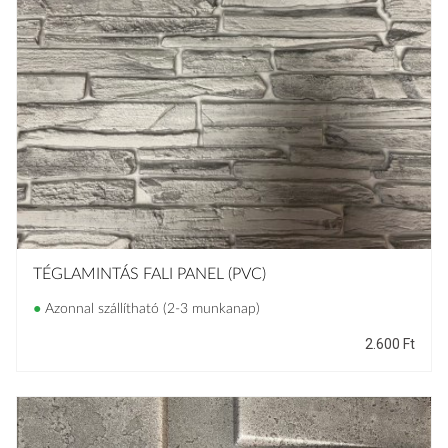
TÉGLAMINTÁS FALI PANEL (PVC)
●
Azonnal szállítható (2-3 munkanap)
2.600
Ft