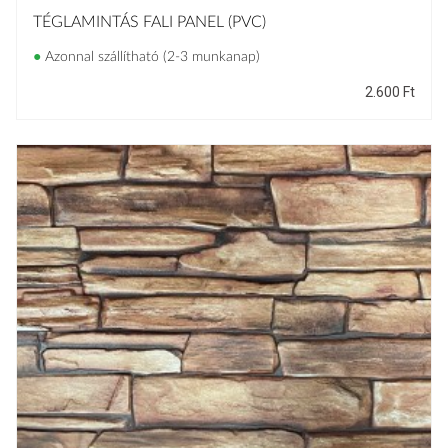
TAPÉTA
TÉGLAMINTÁS FALI PANEL (PVC)
VILÁGMÁRKÁS
●
Azonnal szállítható (2-3 munkanap)
TAPÉTÁK
2.600
Ft
POSZTER
KELLÉKEK
ÖNTAPADÓ
TAPÉTA
RAGASZTÓK
DÍSZÍTŐ
ELEMEK
FALI PANELEK
REGISZTRÁCIÓ