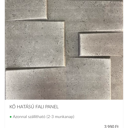
KŐ HATÁSÚ FALI PANEL
●
Azonnal szállítható (2-3 munkanap)
3.990
Ft