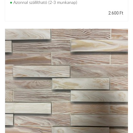
●
Azonnal szállítható (2-3 munkanap)
2.600
Ft